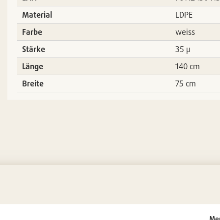
Material
LDPE
Farbe
weiss
Stärke
35 µ
Länge
140 cm
Breite
75 cm
Me