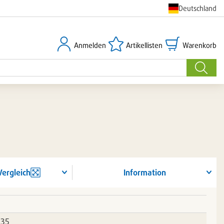
Deutschland
Anmelden
Artikellisten
Warenkorb
Anmelden
Artikellisten
Warenkorb
Suche
Vergleich
Information
335