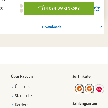
Menge
in den warenkorb
Artikel
erhöhen
Menge
auf
reduzieren
die
Artikelli
setzen
Downloads
/
entferne
Über Pacovis
Zertifikate
Über uns
Standorte
Zahlungsarten
Karriere