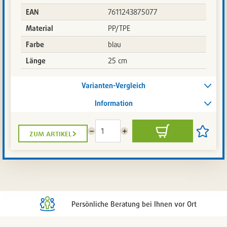
EAN
7611243875077
Material
PP/TPE
Farbe
blau
Länge
25 cm
Varianten-Vergleich
Information
zum artikel
Menge
Menge
In
Artikel
reduzieren
erhöhen
den
auf
Warenkorb
die
Artikelli
setzen
/
entferne
Persönliche Beratung bei Ihnen vor Ort