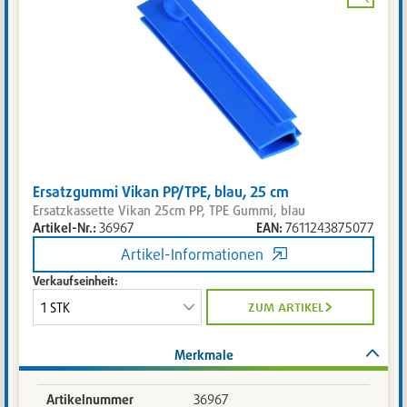
Bild
vergrö
Ersatzgummi Vikan PP/TPE, blau, 25 cm
Ersatzkassette Vikan 25cm PP, TPE Gummi, blau
Artikel-Nr.:
36967
EAN:
7611243875077
Artikel-Informationen
Verkaufseinheit:
zum artikel
Merkmale
Artikelnummer
36967