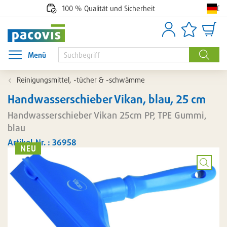
De
100 % Qualität und Sicherheit
Anmelden
Artikellisten
Waren
Menü
Menü öffnen
Suche
Reinigungsmittel, -tücher & -schwämme
Handwasserschieber Vikan, blau, 25 cm
Handwasserschieber Vikan 25cm PP, TPE Gummi,
blau
Artikel-Nr. : 36958
NEU
Bild
vergröß