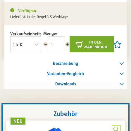
Verfügbar
Lieferfrist: in der Regel 3-5 Werktage
Menge:
Verkaufseinheit:
in den
Menge
Menge
Artikel
warenkorb
reduzieren
erhöhen
auf
die
Artikelli
Beschreibung
setzen
/
entferne
Varianten-Vergleich
Downloads
Zubehör
NEU