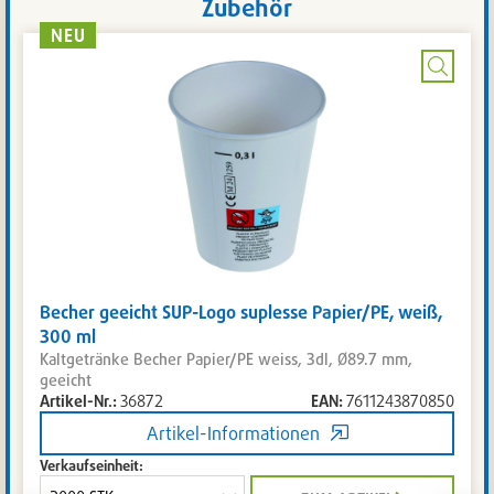
Zubehör
NEU
Bild
vergrö
Becher geeicht SUP-Logo suplesse Papier/PE, weiß,
300 ml
Kaltgetränke Becher Papier/PE weiss, 3dl, Ø89.7 mm,
geeicht
Artikel-Nr.:
36872
EAN:
7611243870850
Artikel-Informationen
Verkaufseinheit: