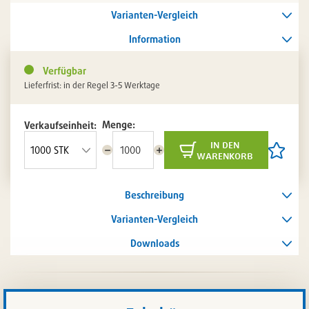
Varianten-Vergleich
Information
Verfügbar
Lieferfrist: in der Regel 3-5 Werktage
Menge:
Verkaufseinheit:
in den
Menge
Menge
Artikel
warenkorb
reduzieren
erhöhen
auf
die
Artikelli
Beschreibung
setzen
/
entferne
Varianten-Vergleich
Downloads