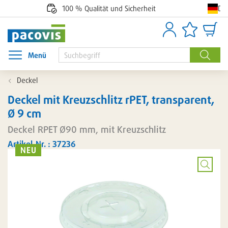
De
100 % Qualität und Sicherheit
Anmelden
Artikellisten
Waren
Menü
Menü öffnen
Suche
Deckel
Deckel mit Kreuzschlitz rPET, transparent,
Ø 9 cm
Deckel RPET Ø90 mm, mit Kreuzschlitz
Artikel-Nr. : 37236
NEU
Bild
vergröß