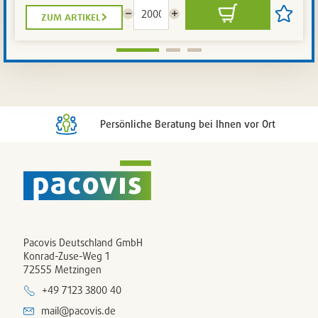
zum artikel
Menge
Menge
In
Artikel
reduzieren
erhöhen
den
auf
Warenkorb
die
Artikelli
setzen
/
entferne
Persönliche Beratung bei Ihnen vor Ort
Pacovis Deutschland GmbH
Konrad-Zuse-Weg 1
72555 Metzingen
+49 7123 3800 40
mail@pacovis.de