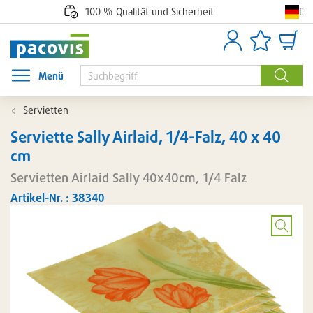
De
100 % Qualität und Sicherheit
Anmelden
Artikellisten
Waren
Menü
Menü öffnen
Suche
Servietten
Serviette Sally Airlaid, 1/4-Falz, 40 x 40
cm
Servietten Airlaid Sally 40x40cm, 1/4 Falz
Artikel-Nr. : 38340
Bild
vergröß