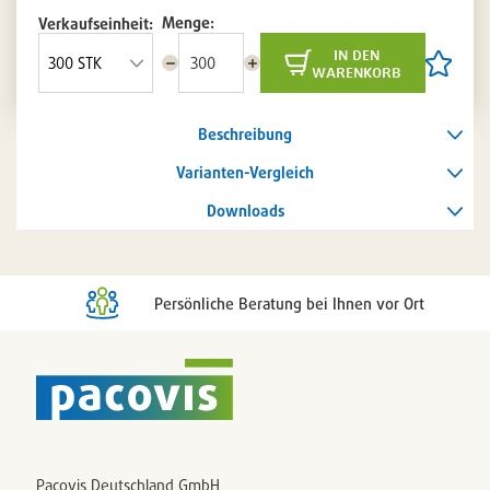
Menge:
Verkaufseinheit:
in den
Menge
Menge
Artikel
warenkorb
reduzieren
erhöhen
auf
die
Artikelli
Beschreibung
setzen
/
entferne
Varianten-Vergleich
Downloads
Persönliche Beratung bei Ihnen vor Ort
Pacovis Deutschland GmbH