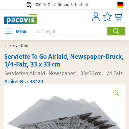
De
100 % Qualität und Sicherheit
Anmelden
Artikellisten
Waren
Menü
Menü öffnen
Suche
Servietten
Serviette To Go Airlaid, Newspaper-Druck,
1/4-Falz, 33 x 33 cm
Servietten Airlaid "Newspaper", 33x33cm, 1/4 Falz
Artikel-Nr. : 38420
Bild
vergröß