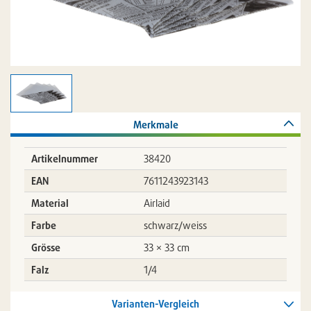
Merkmale
Artikelnummer
38420
EAN
7611243923143
Material
Airlaid
Farbe
schwarz/weiss
Grösse
33 × 33 cm
Falz
1/4
Varianten-Vergleich