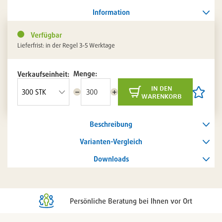
Information
Verfügbar
Lieferfrist: in der Regel 3-5 Werktage
Menge:
Verkaufseinheit:
in den
Menge
Menge
Artikel
warenkorb
reduzieren
erhöhen
auf
die
Artikelli
Beschreibung
setzen
/
entferne
Varianten-Vergleich
Downloads
Persönliche Beratung bei Ihnen vor Ort