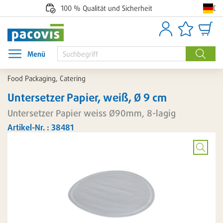
De
100 % Qualität und Sicherheit
Anmelden
Artikellisten
Waren
Menü
Menü öffnen
Suche
Food Packaging, Catering
Untersetzer Papier, weiß, Ø 9 cm
Untersetzer Papier weiss Ø90mm, 8-lagig
Artikel-Nr. : 38481
Bild
vergröß