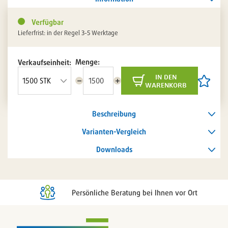
Verfügbar
Lieferfrist: in der Regel 3-5 Werktage
Menge:
Verkaufseinheit:
in den
Menge
Menge
Artikel
warenkorb
reduzieren
erhöhen
auf
die
Artikelli
Beschreibung
setzen
/
entferne
Varianten-Vergleich
Downloads
Persönliche Beratung bei Ihnen vor Ort