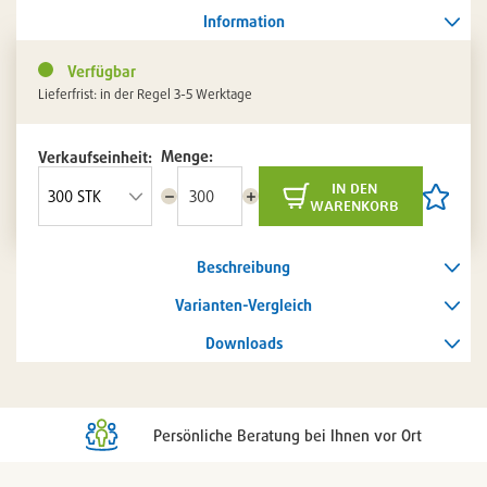
Information
Verfügbar
Lieferfrist: in der Regel 3-5 Werktage
Menge:
Verkaufseinheit:
in den
Menge
Menge
Artikel
warenkorb
reduzieren
erhöhen
auf
die
Artikelli
Beschreibung
setzen
/
entferne
Varianten-Vergleich
Downloads
Persönliche Beratung bei Ihnen vor Ort