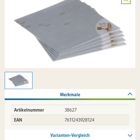
Bild
vergröß
Merkmale
Artikelnummer
38627
EAN
7611243928124
Varianten-Vergleich