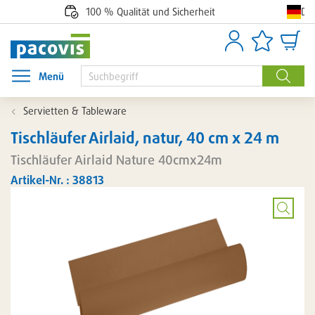
De
100 % Qualität und Sicherheit
Anmelden
Artikellisten
Waren
Menü
Menü öffnen
Suche
Servietten & Tableware
Tischläufer Airlaid, natur, 40 cm x 24 m
Tischläufer Airlaid Nature 40cmx24m
Artikel-Nr. : 38813
Bild
vergröß