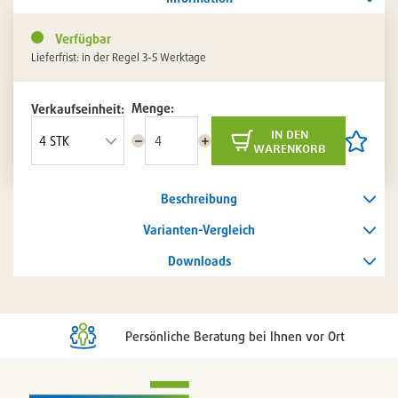
Verfügbar
Lieferfrist: in der Regel 3-5 Werktage
Menge:
Verkaufseinheit:
in den
Menge
Menge
Artikel
warenkorb
reduzieren
erhöhen
auf
die
Artikelli
Beschreibung
setzen
/
entferne
Varianten-Vergleich
Downloads
Persönliche Beratung bei Ihnen vor Ort