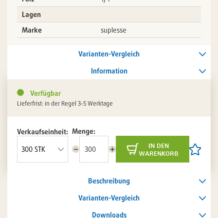
Lagen
Marke
suplesse
Varianten-Vergleich
Information
Verfügbar
Lieferfrist: in der Regel 3-5 Werktage
Menge:
Verkaufseinheit:
in den
Menge
Menge
Artikel
warenkorb
reduzieren
erhöhen
auf
die
Artikelli
Beschreibung
setzen
/
entferne
Varianten-Vergleich
Downloads