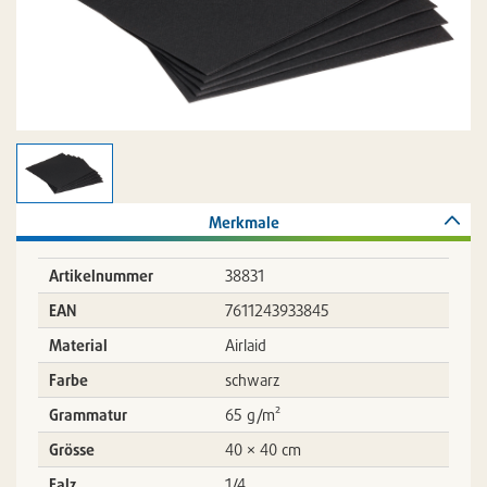
Merkmale
Artikelnummer
38831
EAN
7611243933845
Material
Airlaid
Farbe
schwarz
Grammatur
65 g/m²
Grösse
40 × 40 cm
Falz
1/4