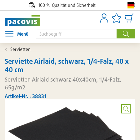
De
100 % Qualität und Sicherheit
Anmelden
Artikellisten
Waren
Menü
Menü öffnen
Suche
Servietten
Serviette Airlaid, schwarz, 1/4-Falz, 40 x
40 cm
Servietten Airlaid schwarz 40x40cm, 1/4-Falz,
65g/m2
Artikel-Nr. : 38831
Bild
vergröß