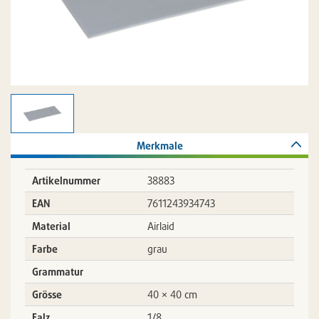
Merkmale
Artikelnummer
38883
EAN
7611243934743
Material
Airlaid
Farbe
grau
Grammatur
Grösse
40 × 40 cm
Falz
1/8