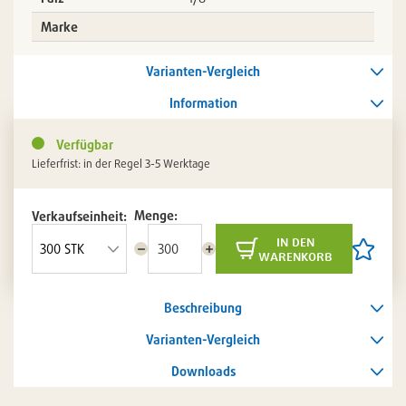
Marke
Varianten-Vergleich
Information
Verfügbar
Lieferfrist: in der Regel 3-5 Werktage
Menge:
Verkaufseinheit:
in den
Menge
Menge
Artikel
warenkorb
reduzieren
erhöhen
auf
die
Artikelli
Beschreibung
setzen
/
entferne
Varianten-Vergleich
Downloads