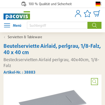
De
100 % Qualität und Sicherheit
Anmelden
Artikellisten
Waren
Menü
Menü öffnen
Suche
Servietten & Tableware
Beutelserviette Airlaid, perlgrau, 1/8-Falz,
40 x 40 cm
Besteckservietten Airlaid perlgrau, 40x40cm, 1/8-
Falz
Artikel-Nr. : 38883
Bild
vergröß