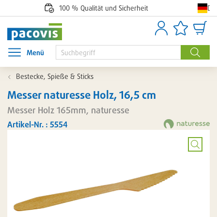
De
100 % Qualität und Sicherheit
Anmelden
Artikellisten
Waren
Menü
Menü öffnen
Suche
Bestecke, Spieße & Sticks
Messer naturesse Holz, 16,5 cm
Messer Holz 165mm, naturesse
Artikel-Nr. : 5554
Bild
vergröß