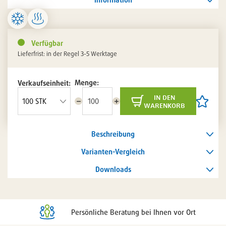
Verfügbar
Lieferfrist: in der Regel 3-5 Werktage
Menge:
Verkaufseinheit:
in den
Menge
Menge
Artikel
warenkorb
reduzieren
erhöhen
auf
die
Artikelli
Beschreibung
setzen
/
entferne
Varianten-Vergleich
Downloads
Persönliche Beratung bei Ihnen vor Ort