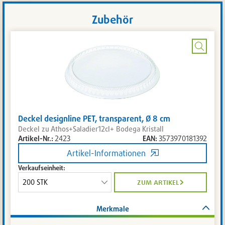
Zubehör
Bild
vergrö
Deckel designline PET, transparent, Ø 8 cm
Deckel zu Athos+Saladier12cl+ Bodega Kristall
Artikel-Nr.:
2423
EAN:
3573970181392
Artikel-Informationen
Verkaufseinheit:
zum artikel
Merkmale