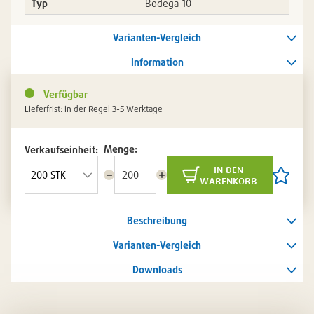
Typ
Bodega 10
Varianten-Vergleich
Information
Verfügbar
Lieferfrist: in der Regel 3-5 Werktage
Menge:
Verkaufseinheit:
in den
Menge
Menge
Artikel
warenkorb
reduzieren
erhöhen
auf
die
Artikelli
Beschreibung
setzen
/
entferne
Varianten-Vergleich
Downloads