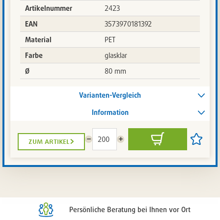
Artikelnummer
2423
EAN
3573970181392
Material
PET
Farbe
glasklar
Ø
80 mm
Varianten-Vergleich
Information
zum artikel
Menge
Menge
In
Artikel
reduzieren
erhöhen
den
auf
Warenkorb
die
Artikelli
setzen
/
entferne
Persönliche Beratung bei Ihnen vor Ort