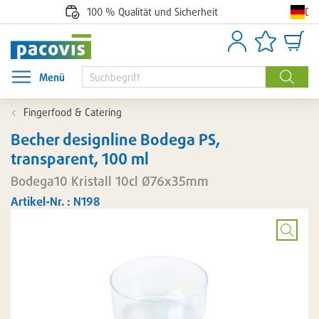
De
100 % Qualität und Sicherheit
Anmelden
Artikellisten
Waren
Menü
Menü öffnen
Suche
Fingerfood & Catering
Becher designline Bodega PS,
transparent, 100 ml
Bodega10 Kristall 10cl Ø76x35mm
Artikel-Nr. : N198
Bild
vergröß