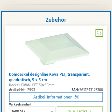
Zubehör
Bild
vergrö
Domdeckel designline Kova PET, transparent,
quadratisch, 5 x 5 cm
Deckel KOVA6 PET 50x50mm
Artikel-Nr.:
2593
EAN:
7611243193300
Artikel-Informationen
Verkaufseinheit:
zum artikel