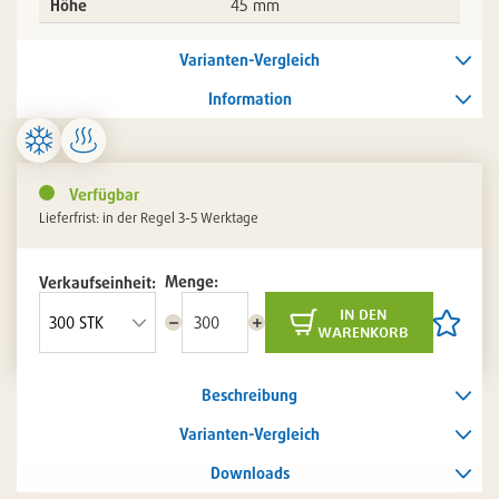
Höhe
45 mm
Varianten-Vergleich
Information
Verfügbar
Lieferfrist: in der Regel 3-5 Werktage
Menge:
Verkaufseinheit:
in den
Menge
Menge
Artikel
warenkorb
reduzieren
erhöhen
auf
die
Artikelli
Beschreibung
setzen
/
entferne
Varianten-Vergleich
Downloads