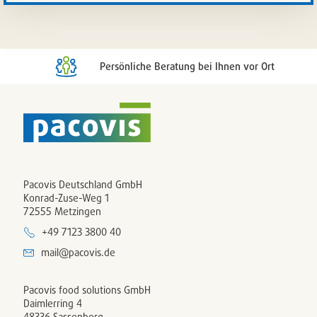
Artikelli
setzen
/
entferne
Persönliche Beratung bei Ihnen vor Ort
Pacovis Deutschland GmbH
Konrad-Zuse-Weg 1
72555 Metzingen
+49 7123 3800 40
mail@pacovis.de
Pacovis food solutions GmbH
Daimlerring 4
48336 Sassenberg