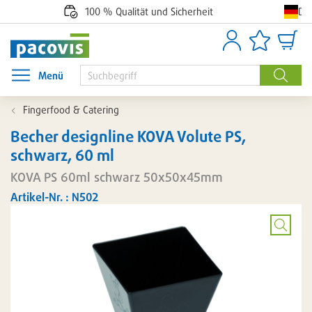
De
100 % Qualität und Sicherheit
Anmelden
Artikellisten
Waren
Menü
Menü öffnen
Suche
Fingerfood & Catering
Becher designline KOVA Volute PS,
schwarz, 60 ml
KOVA PS 60ml schwarz 50x50x45mm
Artikel-Nr. : N502
Bild
vergröß