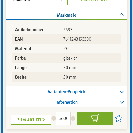
Merkmale
Artikelnummer
2593
EAN
7611243193300
Material
PET
Farbe
glasklar
Länge
50 mm
Breite
50 mm
Varianten-Vergleich
Information
zum artikel
Menge
Menge
In
Artikel
reduzieren
erhöhen
den
auf
Warenkorb
die