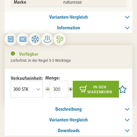
Marke
naturesse
Varianten-Vergleich
Information
Verfügbar
Lieferfrist: in der Regel 3-5 Werktage
Menge:
Verkaufseinheit:
in den
Menge
Menge
Artikel
warenkorb
reduzieren
erhöhen
auf
die
Artikelli
Beschreibung
setzen
/
entferne
Varianten-Vergleich
Downloads