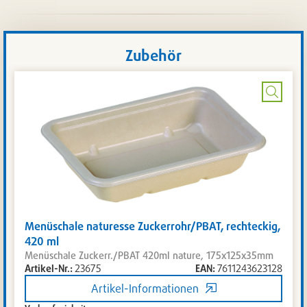
Zubehör
Bild
vergrö
Menüschale naturesse Zuckerrohr/PBAT, rechteckig,
420 ml
Menüschale Zuckerr./PBAT 420ml nature, 175x125x35mm
Artikel-Nr.:
23675
EAN:
7611243623128
Artikel-Informationen