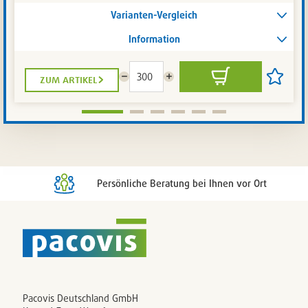
Varianten-Vergleich
Information
zum artikel
Menge
Menge
In
Artikel
reduzieren
erhöhen
den
auf
Warenkorb
die
Artikelli
setzen
/
entferne
Persönliche Beratung bei Ihnen vor Ort
Pacovis Deutschland GmbH