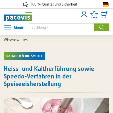
De
100 % Qualität und Sicherheit
Anmelden
Artikellisten
Waren
Menü
Menü öffnen
Suche
Wissenswertes
ratgeber & hilfsmittel
Heiss- und Kaltherführung sowie
Speedo-Verfahren in der
Speiseeisherstellung