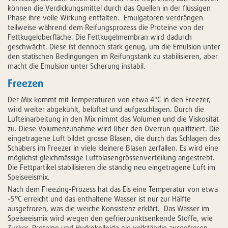
können die Verdickungsmittel durch das Quellen in der flüssigen
Phase ihre volle Wirkung entfalten. Emulgatoren verdrängen
teilweise während dem Reifungsprozess die Proteine von der
Fettkugeloberfläche. Die Fettkugelmembran wird dadurch
geschwächt. Diese ist dennoch stark genug, um die Emulsion unter
den statischen Bedingungen im Reifungstank zu stabilisieren, aber
macht die Emulsion unter Scherung instabil.
Freezen
Der Mix kommt mit Temperaturen von etwa 4°C in den Freezer,
wird weiter abgekühlt, belüftet und aufgeschlagen. Durch die
Lufteinarbeitung in den Mix nimmt das Volumen und die Viskosität
zu. Diese Volumenzunahme wird über den Overrun qualifiziert. Die
eingetragene Luft bildet grosse Blasen, die durch das Schlagen des
Schabers im Freezer in viele kleinere Blasen zerfallen. Es wird eine
möglichst gleichmässige Luftblasengrössenverteilung angestrebt.
Die Fettpartikel stabilisieren die ständig neu eingetragene Luft im
Speiseeismix.
Nach dem Freezing-Prozess hat das Eis eine Temperatur von etwa
-5°C erreicht und das enthaltene Wasser ist nur zur Hälfte
ausgefroren, was die weiche Konsistenz erklärt. Das Wasser im
Speiseeismix wird wegen den gefrierpunktsenkende Stoffe, wie
Zucker, Proteine und Hydrokolloide nie vollständig ausgefroren.