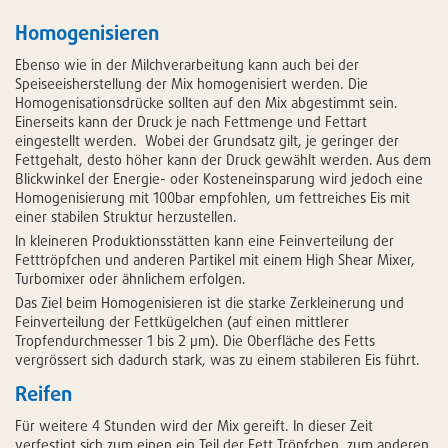
Homogenisieren
Ebenso wie in der Milchverarbeitung kann auch bei der
Speiseeisherstellung der Mix homogenisiert werden. Die
Homogenisationsdrücke sollten auf den Mix abgestimmt sein.
Einerseits kann der Druck je nach Fettmenge und Fettart
eingestellt werden. Wobei der Grundsatz gilt, je geringer der
Fettgehalt, desto höher kann der Druck gewählt werden. Aus dem
Blickwinkel der Energie- oder Kosteneinsparung wird jedoch eine
Homogenisierung mit 100bar empfohlen, um fettreiches Eis mit
einer stabilen Struktur herzustellen.
In kleineren Produktionsstätten kann eine Feinverteilung der
Fetttröpfchen und anderen Partikel mit einem High Shear Mixer,
Turbomixer oder ähnlichem erfolgen.
Das Ziel beim Homogenisieren ist die starke Zerkleinerung und
Feinverteilung der Fettkügelchen (auf einen mittlerer
Tropfendurchmesser 1 bis 2 µm). Die Oberfläche des Fetts
vergrössert sich dadurch stark, was zu einem stabileren Eis führt.
Reifen
Für weitere 4 Stunden wird der Mix gereift. In dieser Zeit
verfestigt sich zum einen ein Teil der Fett Tröpfchen, zum anderen