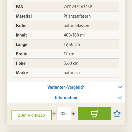
EAN
7611243463458
Material
Pflanzenfasern
Farbe
naturbelassen
Inhalt
400/180 ml
Länge
19,50 cm
Breite
17 cm
Höhe
5,60 cm
Marke
naturesse
Varianten-Vergleich
Information
zum artikel
Menge
Menge
In
Artikel
reduzieren
erhöhen
den
auf
Warenkorb
die
Artikellis