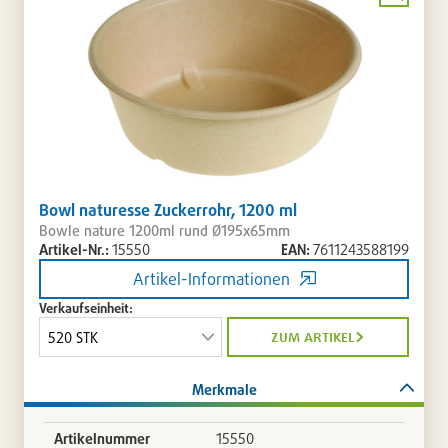
Bild
vergrö
Bowl naturesse Zuckerrohr, 1200 ml
Bowle nature 1200ml rund Ø195x65mm
Artikel-Nr.:
15550
EAN:
7611243588199
Artikel-Informationen
Verkaufseinheit:
zum artikel
Merkmale
Artikelnummer
15550