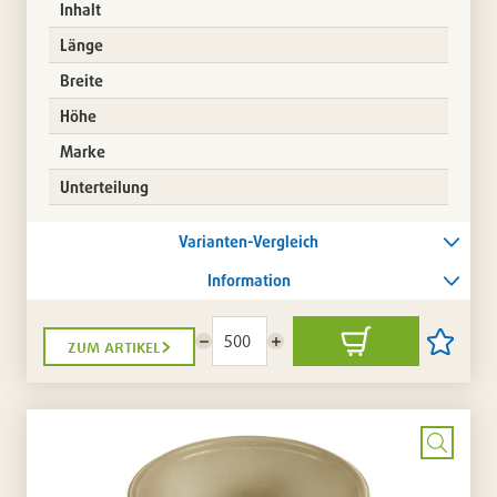
Inhalt
Länge
Breite
Höhe
Marke
Unterteilung
Varianten-Vergleich
Information
zum artikel
Menge
Menge
In
Artikel
reduzieren
erhöhen
den
auf
Warenkorb
die
Artikellis
setzen
/
entferne
Bild
vergrö