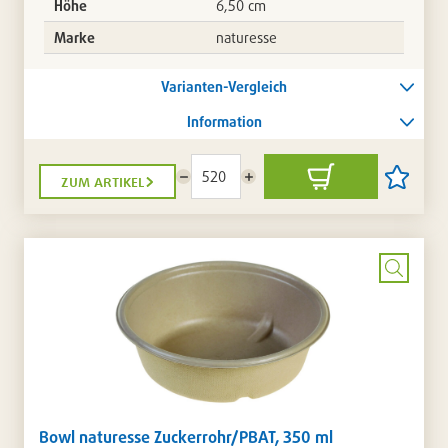
Höhe
6,50 cm
Marke
naturesse
Varianten-Vergleich
Information
zum artikel
Menge
Menge
In
Artikel
reduzieren
erhöhen
den
auf
Warenkorb
die
Artikellis
setzen
/
entferne
Bild
vergrö
Bowl naturesse Zuckerrohr/PBAT, 350 ml