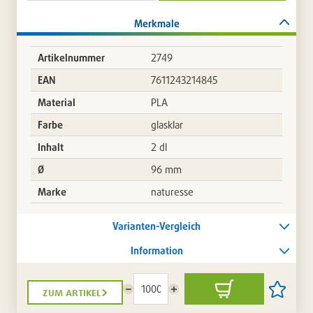
September
2026.
Merkmale
Zuletzt
aktualisiert
am:
Artikelnummer
2749
24.07.2026-
EAN
7611243214845
09:34:30
Material
PLA
Farbe
glasklar
Inhalt
2 dl
Ø
96 mm
Marke
naturesse
Varianten-Vergleich
Information
zum artikel
Menge
Menge
In
Artikel
reduzieren
erhöhen
den
auf