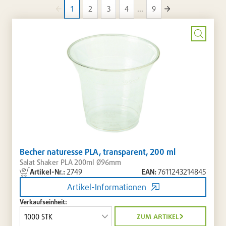
1
2
3
4
...
9
dieser
vorherige
nächste
Seite
Seite
Kategorie
Bild
vergrö
Becher naturesse PLA, transparent, 200 ml
Salat Shaker PLA 200ml Ø96mm
Artikel-Nr.:
2749
EAN:
7611243214845
Artikel
nicht
Artikel-Informationen
lieferbar
Verkaufseinheit:
bis
Ende
zum artikel