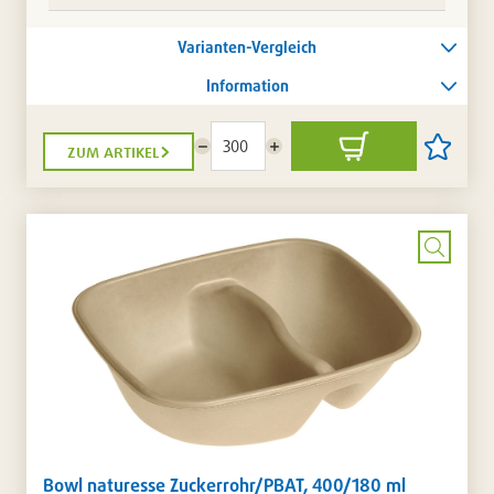
Varianten-Vergleich
Information
zum artikel
Menge
Menge
In
Artikel
reduzieren
erhöhen
den
auf
Warenkorb
die
Artikellis
setzen
/
entferne
Bild
vergrö
Bowl naturesse Zuckerrohr/PBAT, 400/180 ml