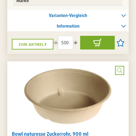
Marke
Varianten-Vergleich
Information
zum artikel
Menge
Menge
In
Artikel
reduzieren
erhöhen
den
auf
Warenkorb
die
Artikellis
setzen
/
entferne
Bild
vergrö
Bowl naturesse Zuckerrohr, 900 ml