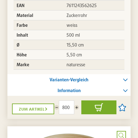
EAN
7611243562625
Material
Zuckerrohr
Farbe
weiss
Inhalt
500 ml
Ø
15,50 cm
Höhe
5,50 cm
Marke
naturesse
Varianten-Vergleich
Information
zum artikel
Menge
Menge
In
Artikel
reduzieren
erhöhen
den
auf
Warenkorb
die
Artikellis
setzen
/
entferne