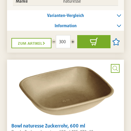
Marke
naturesse
Varianten-Vergleich
Information
zum artikel
Menge
Menge
In
Artikel
reduzieren
erhöhen
den
auf
Warenkorb
die
Artikellis
setzen
/
entferne
Bild
vergrö
Bowl naturesse Zuckerrohr, 600 ml