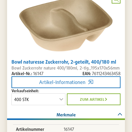
entferne
Bild
vergrö
Bowl naturesse Zuckerrohr, 2-geteilt, 400/180 ml
Bowl Zuckerrohr nature 400/180ml, 2-tlg.,195x170x56mm
Artikel-Nr.:
16147
EAN:
7611243463458
Artikel-Informationen
Verkaufseinheit:
zum artikel
Merkmale
Artikelnummer
16147