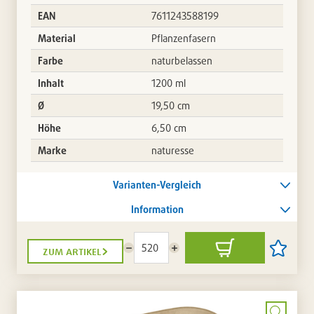
EAN
7611243588199
Material
Pflanzenfasern
Farbe
naturbelassen
Inhalt
1200 ml
Ø
19,50 cm
Höhe
6,50 cm
Marke
naturesse
Varianten-Vergleich
Information
zum artikel
Menge
Menge
In
Artikel
reduzieren
erhöhen
den
auf
Warenkorb
die
Artikellis
setzen
/