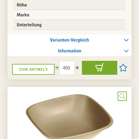
Höhe
Marke
Unterteilung
Varianten-Vergleich
Information
zum artikel
Menge
Menge
In
Artikel
reduzieren
erhöhen
den
auf
Warenkorb
die
Artikellis
setzen
/
entferne
Bild
vergrö