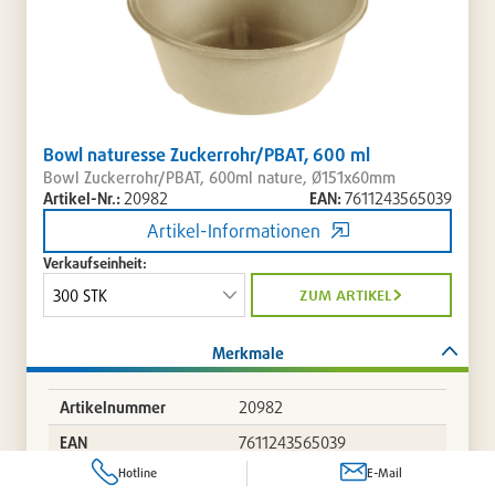
Bowl naturesse Zuckerrohr/PBAT, 600 ml
Bowl Zuckerrohr/PBAT, 600ml nature, Ø151x60mm
Artikel-Nr.:
20982
EAN:
7611243565039
Artikel-Informationen
Verkaufseinheit:
zum artikel
Merkmale
Artikelnummer
20982
EAN
7611243565039
Hotline
E-Mail
Material