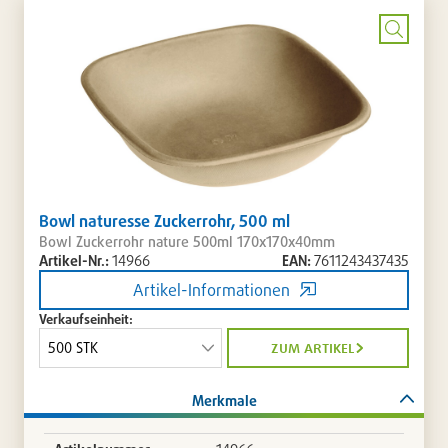
setzen
/
entferne
Bild
vergrö
Bowl naturesse Zuckerrohr, 500 ml
Bowl Zuckerrohr nature 500ml 170x170x40mm
Artikel-Nr.:
14966
EAN:
7611243437435
Artikel-Informationen
Verkaufseinheit:
zum artikel
Merkmale