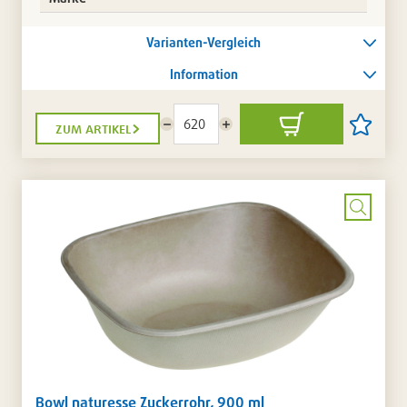
Varianten-Vergleich
Information
zum artikel
Menge
Menge
In
Artikel
reduzieren
erhöhen
den
auf
Warenkorb
die
Artikellis
setzen
/
entferne
Bild
vergrö
Bowl naturesse Zuckerrohr, 900 ml