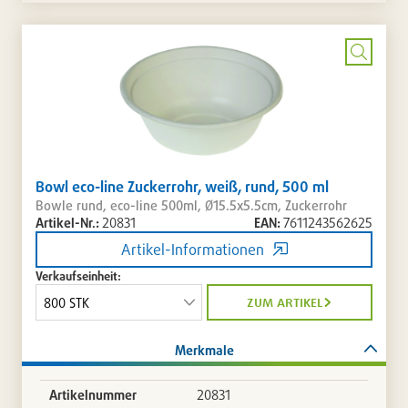
Warenkorb
die
Artikellis
setzen
/
entferne
Bild
vergrö
Bowl eco-line Zuckerrohr, weiß, rund, 500 ml
Bowle rund, eco-line 500ml, Ø15.5x5.5cm, Zuckerrohr
Artikel-Nr.:
20831
EAN:
7611243562625
Artikel-Informationen
Verkaufseinheit:
zum artikel
Merkmale
Artikelnummer
20831