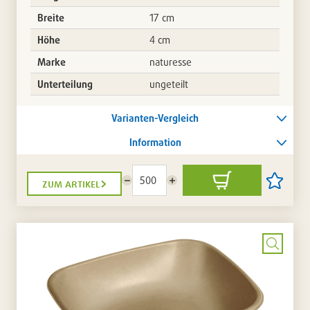
Breite
17 cm
Höhe
4 cm
Marke
naturesse
Unterteilung
ungeteilt
Varianten-Vergleich
Information
zum artikel
Menge
Menge
In
Artikel
reduzieren
erhöhen
den
auf
Warenkorb
die
Artikellis
setzen
/
entferne
Bild
vergrö