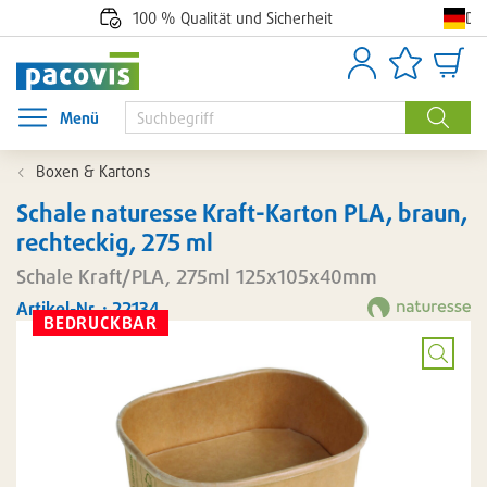
De
100 % Qualität und Sicherheit
Anmelden
Artikellisten
Waren
Menü
Menü öffnen
Suche
Boxen & Kartons
Schale naturesse Kraft-Karton PLA, braun,
rechteckig, 275 ml
Schale Kraft/PLA, 275ml 125x105x40mm
Artikel-Nr. : 22134
BEDRUCKBAR
Bild
vergröß