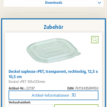
Downloads
Zubehör
Bild
vergrö
Deckel suplesse rPET, transparent, rechteckig, 12,5 x
10,5 cm
Deckel rPET 105x125mm
Artikel-Nr.:
22137
EAN:
7611243589950
Artikel-Informationen
Verkaufseinheit: