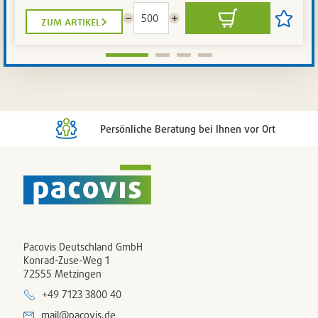
zum artikel
Menge
Menge
In
Artikel
reduzieren
erhöhen
den
auf
Warenkorb
die
Artikelli
setzen
/
entferne
Persönliche Beratung bei Ihnen vor Ort
Pacovis Deutschland GmbH
Konrad-Zuse-Weg 1
72555 Metzingen
+49 7123 3800 40
mail@pacovis.de