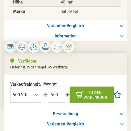
Höhe
40 mm
Marke
naturesse
Varianten-Vergleich
Information
Verfügbar
Lieferfrist: in der Regel 3-5 Werktage
Menge:
Verkaufseinheit:
in den
Menge
Menge
Artikel
warenkorb
reduzieren
erhöhen
auf
die
Artikelli
Beschreibung
setzen
/
entferne
Varianten-Vergleich