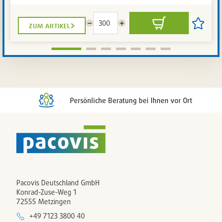
zum artikel
Menge
Menge
In
Artikel
reduzieren
erhöhen
den
auf
Warenkorb
die
Artikelli
setzen
/
entferne
Persönliche Beratung bei Ihnen vor Ort
Pacovis Deutschland GmbH
Konrad-Zuse-Weg 1
72555 Metzingen
+49 7123 3800 40