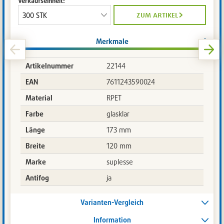
Verkaufseinheit:
zum artikel
Merkmale
Artikelnummer
22144
EAN
7611243590024
Material
RPET
Farbe
glasklar
Länge
173 mm
Breite
120 mm
Marke
suplesse
Antifog
ja
Varianten-Vergleich
Information