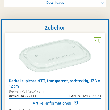
Downloads
Zubehör
Bild
vergrö
Deckel suplesse rPET, transparent, rechteckig, 17,3 x
12 cm
Deckel rPET 120x173mm
Artikel-Nr.:
22144
EAN:
7611243590024
Artikel-Informationen