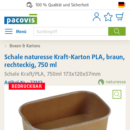
De
100 % Qualität und Sicherheit
Anmelden
Artikellisten
Waren
Menü
Menü öffnen
Suche
Boxen & Kartons
Schale naturesse Kraft-Karton PLA, braun,
rechteckig, 750 ml
Schale Kraft/PLA, 750ml 173x120x57mm
Artikel-Nr. : 22142
BEDRUCKBAR
Bild
vergröß