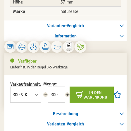
Höhe
57 mm
Marke
naturesse
Varianten-Vergleich
Information
Verfügbar
Lieferfrist: in der Regel 3-5 Werktage
Menge:
Verkaufseinheit:
in den
Menge
Menge
Artikel
warenkorb
reduzieren
erhöhen
auf
die
Artikelli
Beschreibung
setzen
/
entferne
Varianten-Vergleich