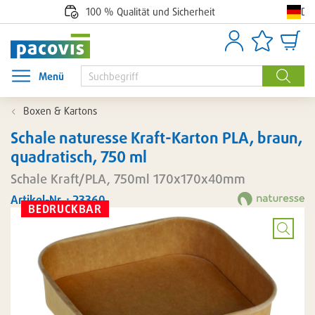
De
100 % Qualität und Sicherheit
Anmelden
Artikellisten
Waren
Menü
Menü öffnen
Suche
Boxen & Kartons
Schale naturesse Kraft-Karton PLA, braun,
quadratisch, 750 ml
Schale Kraft/PLA, 750ml 170x170x40mm
Artikel-Nr. : 23360
BEDRUCKBAR
Bild
vergröß