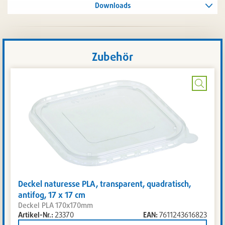
Downloads
Zubehör
Bild
vergrö
Deckel naturesse PLA, transparent, quadratisch,
antifog, 17 x 17 cm
Deckel PLA 170x170mm
Artikel-Nr.:
23370
EAN:
7611243616823