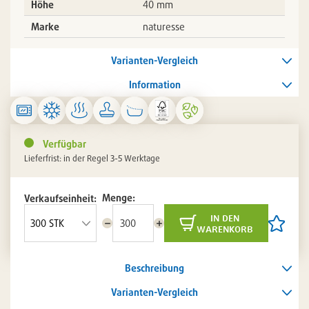
Höhe
40 mm
Marke
naturesse
Varianten-Vergleich
Information
Verfügbar
Lieferfrist: in der Regel 3-5 Werktage
Menge:
Verkaufseinheit:
in den
Menge
Menge
Artikel
warenkorb
reduzieren
erhöhen
auf
die
Artikelli
Beschreibung
setzen
/
entferne
Varianten-Vergleich