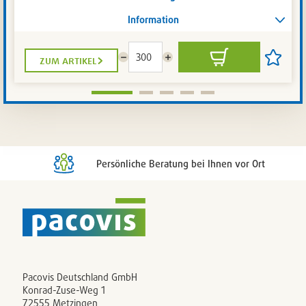
Information
zum artikel
Menge
Menge
In
Artikel
reduzieren
erhöhen
den
auf
Warenkorb
die
Artikelli
setzen
/
entferne
Persönliche Beratung bei Ihnen vor Ort
Pacovis Deutschland GmbH
Konrad-Zuse-Weg 1
72555 Metzingen