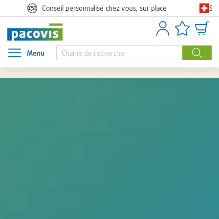
Sc
Conseil personnalisé chez vous, sur place
Se connecter
Listes d’artic
Panie
Menu
Ouvrir le menu
Recher