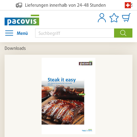
Sc
Lieferungen innerhalb von 24-48 Stunden
Anmelden
Artikellisten
Waren
Menü
Menü öffnen
Suche
Downloads