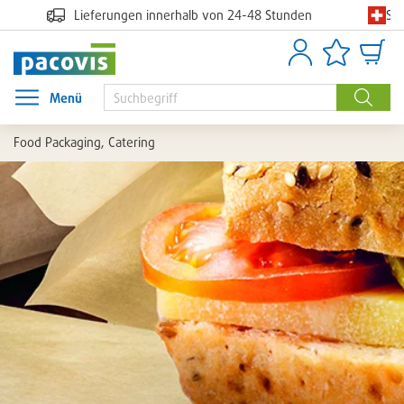
Sc
Lieferungen innerhalb von 24-48 Stunden
Anmelden
Artikellisten
Waren
Menü
Menü öffnen
Suche
Food Packaging, Catering