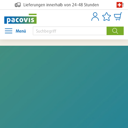
Sc
Lieferungen innerhalb von 24-48 Stunden
Anmelden
Artikellisten
Waren
Menü
Menü öffnen
Suche