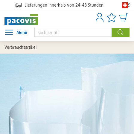
Sc
Lieferungen innerhalb von 24-48 Stunden
Anmelden
Artikellisten
Waren
Menü
Menü öffnen
Suche
Verbrauchsartikel