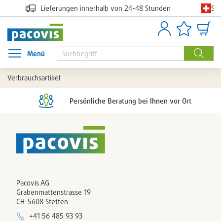
Sc
Lieferungen innerhalb von 24-48 Stunden
Anmelden
Artikellisten
Waren
Menü
Menü öffnen
Suche
Verbrauchsartikel
Persönliche Beratung bei Ihnen vor Ort
Pacovis AG
Grabenmattenstrasse 19
CH-5608 Stetten
+41 56 485 93 93