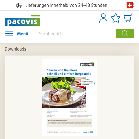
Sc
Lieferungen innerhalb von 24-48 Stunden
Anmelden
Artikellisten
Waren
Menü
Menü öffnen
Suche
Downloads