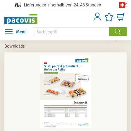
Sc
Lieferungen innerhalb von 24-48 Stunden
Anmelden
Artikellisten
Waren
Menü
Menü öffnen
Suche
Downloads