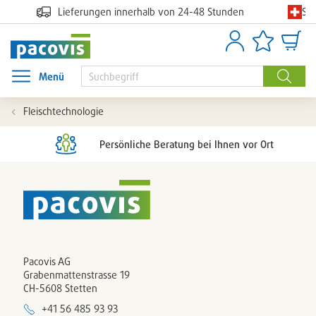
Sc
Lieferungen innerhalb von 24-48 Stunden
Anmelden
Artikellisten
Waren
Menü
Menü öffnen
Suche
Fleischtechnologie
Persönliche Beratung bei Ihnen vor Ort
Pacovis AG
Grabenmattenstrasse 19
CH-5608 Stetten
+41 56 485 93 93