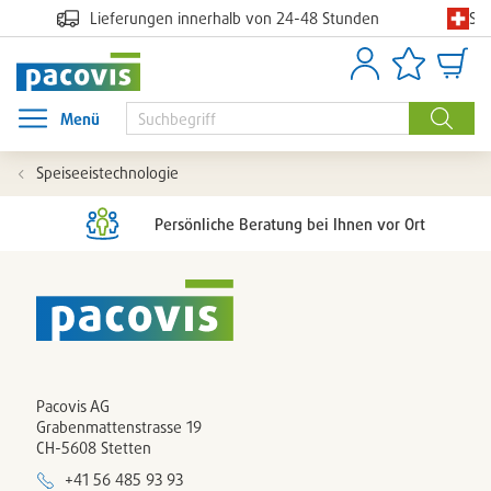
Sc
Lieferungen innerhalb von 24-48 Stunden
Anmelden
Artikellisten
Waren
Menü
Menü öffnen
Suche
Speiseeistechnologie
Persönliche Beratung bei Ihnen vor Ort
Pacovis AG
Grabenmattenstrasse 19
CH-5608 Stetten
+41 56 485 93 93