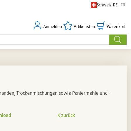
Schweiz
DE
FR
Anmelden
Artikellisten
Warenkorb
Anmelden
Artikellisten
Warenkorb
Suche
nanden, Trockenmischungen sowie Paniermehle und -
nload
zurück