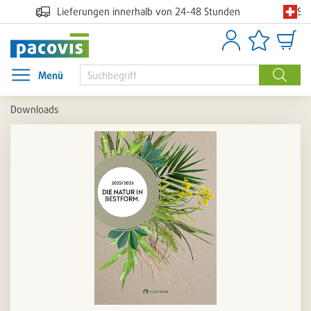
Sc
Lieferungen innerhalb von 24-48 Stunden
Anmelden
Artikellisten
Waren
Menü
Menü öffnen
Suche
Downloads