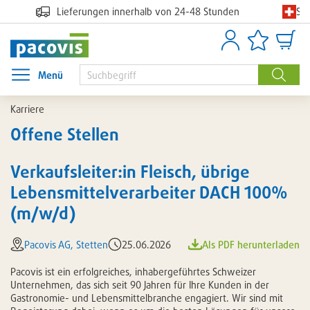
Sc
Lieferungen innerhalb von 24-48 Stunden
Anmelden
Artikellisten
Waren
Menü
Menü öffnen
Suche
Karriere
Offene Stellen
Verkaufsleiter:in Fleisch, übrige
Lebensmittelverarbeiter DACH 100%
(m/w/d)
Pacovis AG, Stetten
25.06.2026
Als PDF herunterladen
Pacovis ist ein erfolgreiches, inhabergeführtes Schweizer
Unternehmen, das sich seit 90 Jahren für Ihre Kunden in der
Gastronomie- und Lebensmittelbranche engagiert. Wir sind mit