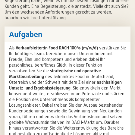
Begeisterung dabei, wenn es um die besten Lösungen für unsere
Kunden geht. Eine Begeisterung, die ansteckt. Vielleicht auch Sie?
Um den wachsenden Anforderungen gerecht zu werden,
brauchen wir Ihre Unterstützung.
Aufgaben
Als
Verkaufsleiter:in Food DACH 100% (m/w/d)
verstärken Sie
Ihr künftiges Team, bereichern unser Unternehmen mit
Freude, Elan und Kompetenz und erleben dabei Ihr
persönliches, berufliches Glück. In dieser Funktion
verantworten Sie die
strategische und operative
Marktbearbeitung
des Teilmarktes Food in Deutschland,
Österreich und der Schweiz mit dem Ziel einer
nachhaltigen
Umsatz- und Ergebnissteigerung
. Sie entwickeln den Markt
konsequent weiter, erschliessen neue Potenziale und stärken
die Position des Unternehmens als kompetenter
Lösungsanbieter. Dabei treiben Sie den Ausbau bestehender
Kundenbeziehungen sowie die Gewinnung von Neukunden
voran, führen und entwickeln das Vertriebsteam und setzen
gezielte Wachstumsinitiativen im DACH-Markt um. Darüber
hinaus verantworten Sie die Weiterentwicklung des Bereichs
und gestalten zukunftsorientierte Lösungen aktiv mit.