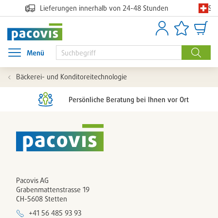
Sc
Lieferungen innerhalb von 24-48 Stunden
Anmelden
Artikellisten
Waren
Menü
Menü öffnen
Suche
Bäckerei- und Konditoreitechnologie
Persönliche Beratung bei Ihnen vor Ort
Pacovis AG
Grabenmattenstrasse 19
CH-5608 Stetten
+41 56 485 93 93