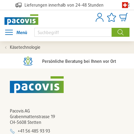
Sc
Lieferungen innerhalb von 24-48 Stunden
Anmelden
Artikellisten
Waren
Menü
Menü öffnen
Suche
Käsetechnologie
Persönliche Beratung bei Ihnen vor Ort
Pacovis AG
Grabenmattenstrasse 19
CH-5608 Stetten
+41 56 485 93 93