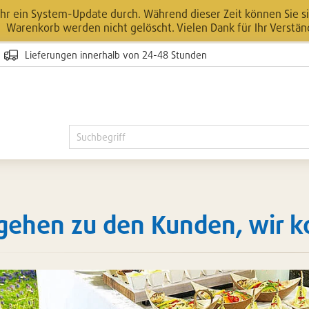
r ein System-Update durch. Während dieser Zeit können Sie sic
Warenkorb werden nicht gelöscht. Vielen Dank für Ihr Verstän
Lieferungen innerhalb von 24-48 Stunden
 gehen zu den Kunden, wir