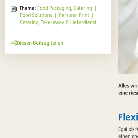
Thema:
Food Packaging, Catering
|
Food Solutions
|
Personal Print
|
Catering, Take-away & Lieferdienst
Diesen Beitrag teilen
Alles wi
eine rie
Flex
Egal ob f
einen an