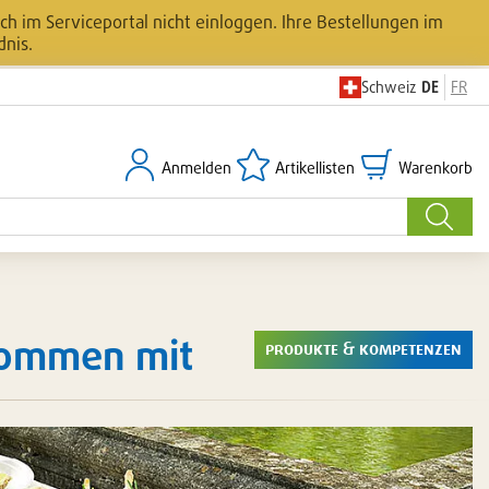
h im Serviceportal nicht einloggen. Ihre Bestellungen im
dnis.
Schweiz
DE
FR
Anmelden
Artikellisten
Warenkorb
Anmelden
Artikellisten
Warenkorb
Suche
 kommen mit
produkte & kompetenzen